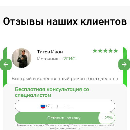
Отзывы наших клиентов
Титов Иван
Нужна консультация?
Источник –
2ГИС
Закажите бесплатную консультацию
Быстрый и качественный ремонт был сделан в дан
Бесплатная консультация со
специалистом
Оставить заявку
Нажимая на кнопку "Оставить заявку" Вы соглашаетесь c
политикой
конфиденциальности