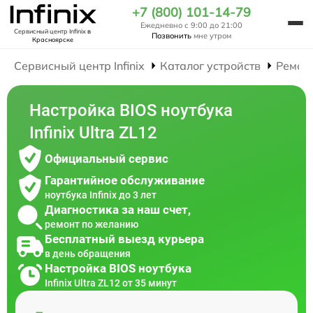
+7 (800) 101-14-79
Ежедневно с 9:00 до 21:00
Сервисный центр Infinix
в
Позвонить
мне утром
Красноярске
Сервисный центр Infinix
Каталог устройств
Ремон
Настройка BIOS ноутбука
Infinix Ultra ZL12
Официальный сервис
Гарантийное обслуживание
ноутбука Infinix до 3 лет
Диагностика за наш счет,
ремонт по желанию
Бесплатный выезд курьера
в день обращения
Настройка BIOS ноутбука
Infinix Ultra ZL12 от 35 минут