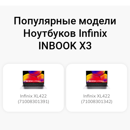
Популярные модели
Ноутбуков Infinix
INBOOK X3
Infinix XL422
Infinix XL422
(71008301391)
(71008301342)