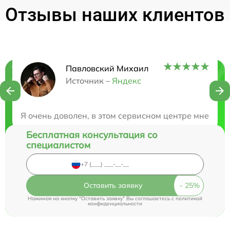
Отзывы наших клиентов
Павловский Михаил
Нужна консультация?
Источник –
Яндекс
Закажите бесплатную консультацию
Я очень доволен, в этом сервисном центре мне поч
Бесплатная консультация со
специалистом
Оставить заявку
Нажимая на кнопку "Оставить заявку" Вы соглашаетесь c
политикой
конфиденциальности