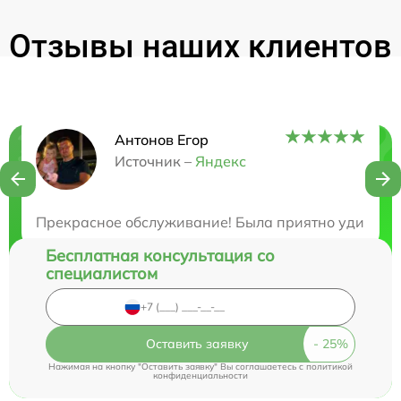
Отзывы наших клиентов
Антонов Егор
Нужна консультация?
Источник –
Яндекс
Закажите бесплатную консультацию
Прекрасное обслуживание! Была приятно удивлена
Бесплатная консультация со
специалистом
Оставить заявку
Нажимая на кнопку "Оставить заявку" Вы соглашаетесь c
политикой
конфиденциальности