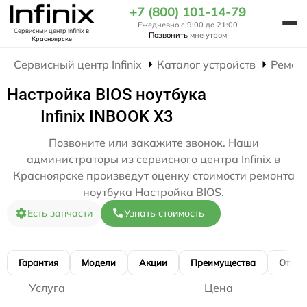
+7 (800) 101-14-79
Ежедневно с 9:00 до 21:00
Сервисный центр Infinix
в
Позвонить
мне утром
Красноярске
Сервисный центр Infinix
Каталог устройств
Ремон
Настройка BIOS ноутбука
Infinix INBOOK X3
Позвоните или закажите звонок. Наши
администраторы из сервисного центра Infinix в
Красноярске произведут оценку стоимости ремонта
ноутбука Настройка BIOS.
Есть запчасти
Узнать стоимость
Гарантия
Модели
Акции
Преимущества
Отзы
Услуга
Цена