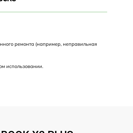
750 р
1450 р
1750 р
енного ремонта (например, неправильная
1400 р
ом использовании.
1350 р
2500 р
1100 р
950 р