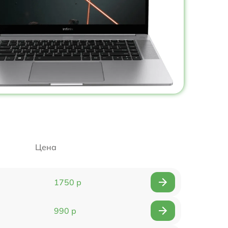
Цена
1750 р
990 р