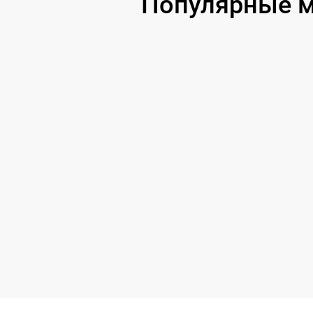
Популярные мо
Замена оперативной памяти
Замена процессора
Замена системы охлаждения
Замена термопасты
Замена экрана
Замена северного моста
Восстановление данных
Поиск и удаление вирусов