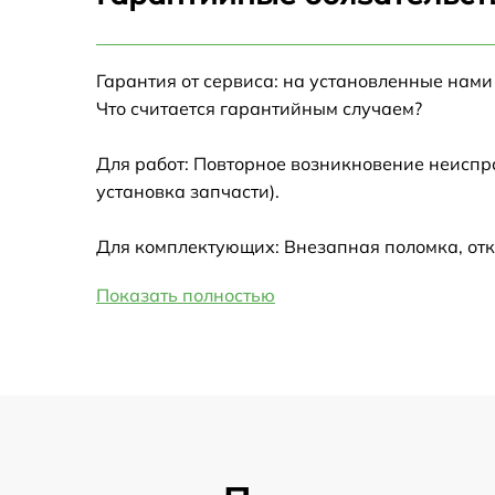
Настройка Wi-Fi
Гарантия от сервиса: на установленные нами
Замена HDMI
Что считается гарантийным случаем?
Замена крышки ноутбука
Для работ: Повторное возникновение неиспр
установка запчасти).
Ремонт дисковода
Для комплектующих: Внезапная поломка, отк
Замена динамиков
Показать полностью
Замена южного моста
Замена USB порта
Замена микрофона